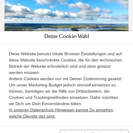
Deine Cookie-Wahl
Diese Website benutzt lokale Browser Einstellungen und auf
diese Website beschränkte Cookies, die für den technischen
(38) Ferienhaus am See Lilla Nätaren in Schweden
Betrieb der Website erforderlich sind und stets gesetzt
werden müssen.
Smaland
Andere Cookies werden nur mit Deiner Zustimmung gesetzt.
Ferienhaus
Um unser Marketing-Budget jedoch sinnvoll einsetzen zu
können, benötigen wir die Hilfe von Drittanbietern, die
2
5
2
70m
Cookies und Trackingmethoden einsetzen. Dafür möchten
wir Dich um Dein Einverständnis bitten.
Details
In unseren Datenschutz-Hinweisen kannst Du einsehen,
welche Dienste das sind.