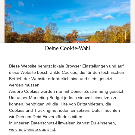
Deine Cookie-Wahl
Diese Website benutzt lokale Browser Einstellungen und auf
diese Website beschränkte Cookies, die für den technischen
See Sommen, (21) Ferienhaus Bullerbü, (nur im Paket
Betrieb der Website erforderlich sind und stets gesetzt
mit Haus 22, dann für bis zu 12 Personen)
werden müssen.
Andere Cookies werden nur mit Deiner Zustimmung gesetzt.
Smaland
Um unser Marketing-Budget jedoch sinnvoll einsetzen zu
Ferienhaus
können, benötigen wir die Hilfe von Drittanbietern, die
2
6
3
196m
Cookies und Trackingmethoden einsetzen. Dafür möchten
wir Dich um Dein Einverständnis bitten.
Details
In unseren Datenschutz-Hinweisen kannst Du einsehen,
welche Dienste das sind.