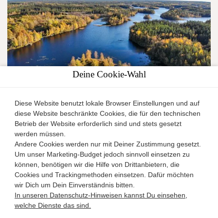
Deine Cookie-Wahl
Diese Website benutzt lokale Browser Einstellungen und auf
diese Website beschränkte Cookies, die für den technischen
(19) Ferienhaus "Karlssons grünes Dach" am See mit
Betrieb der Website erforderlich sind und stets gesetzt
Sauna
werden müssen.
Andere Cookies werden nur mit Deiner Zustimmung gesetzt.
Smaland
Um unser Marketing-Budget jedoch sinnvoll einsetzen zu
Ferienhaus
können, benötigen wir die Hilfe von Drittanbietern, die
2
6
3
98m
Cookies und Trackingmethoden einsetzen. Dafür möchten
wir Dich um Dein Einverständnis bitten.
Details
In unseren Datenschutz-Hinweisen kannst Du einsehen,
welche Dienste das sind.